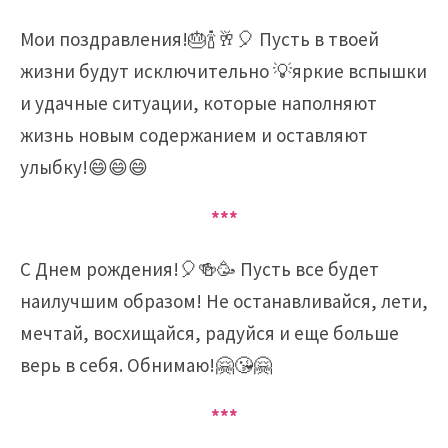
Мои поздравления!🎂🍾🥂🎈 Пусть в твоей
жизни будут исключительно 💡яркие вспышки
и удачные ситуации, которые наполняют
жизнь новым содержанием и оставляют
улыбку!😄😄😄
***
C Днем рождения!🎈🍻🥳 Пусть все будет
наилучшим образом! Не останавливайся, лети,
мечтай, восхищайся, радуйся и еще больше
верь в себя. Обнимаю!🤗😘🤗
***