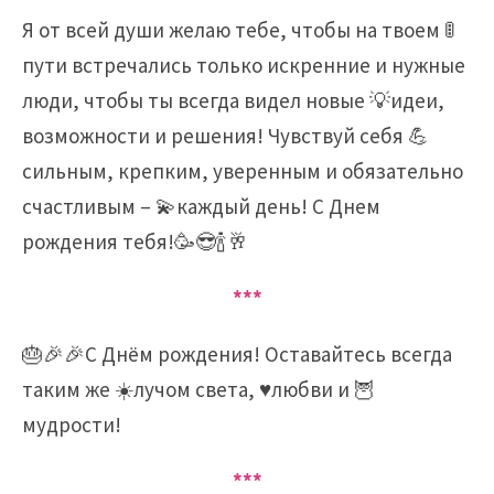
Я от всей души желаю тебе, чтобы на твоем 🚦
пути встречались только искренние и нужные
люди, чтобы ты всегда видел новые 💡идеи,
возможности и решения! Чувствуй себя 💪
сильным, крепким, уверенным и обязательно
счастливым – 💫каждый день! С Днем ​​
рождения тебя!🥳😎🍾🥂
***
🎂🎉🎉С Днём рождения! Оставайтесь всегда
таким же ☀️лучом света, ♥️любви и 🦉
мудрости!
***