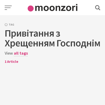
Skip
to
content
TAG
Привітання з
Хрещенням Господнім
View
all tags
1
Article