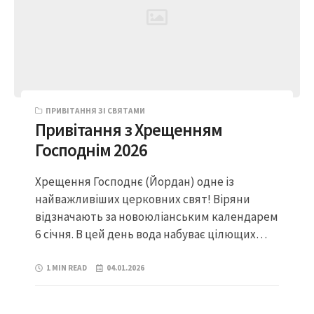
ПРИВІТАННЯ ЗІ СВЯТАМИ
Привітання з Хрещенням
Господнім 2026
Хрещення Господнє (Йордан) одне із
найважливіших церковних свят! Віряни
відзначають за новоюліанським календарем
6 січня. В цей день вода набуває цілющих…
1 MIN READ
04.01.2026