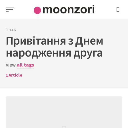
Skip
to
content
TAG
Привітання з Днем
народження друга
View
all tags
1
Article