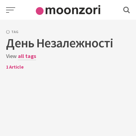
Skip
to
content
TAG
День Незалежності
View
all tags
1
Article