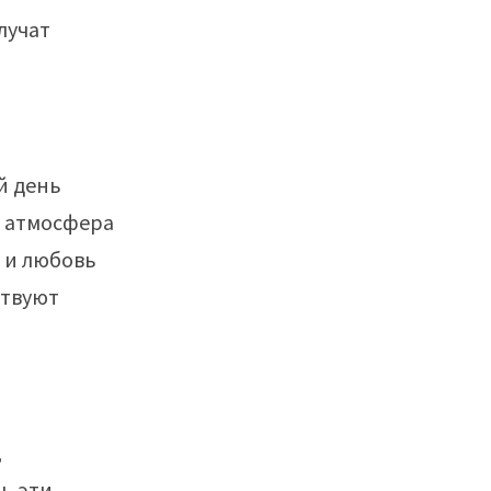
лучат
й день
а атмосфера
е и любовь
ствуют
,
ь эти