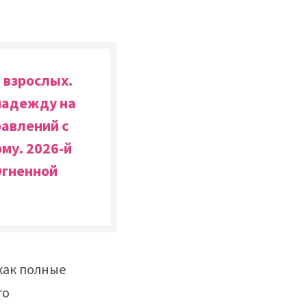
 взрослых.
надежду на
равлений с
му. 2026-й
Огненной
как полные
го