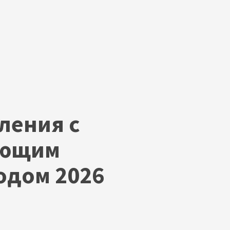
ления с
ающим
одом 2026