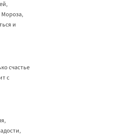
ей,
 Мороза,
ться и
ько счастье
ит с
я,
радости,