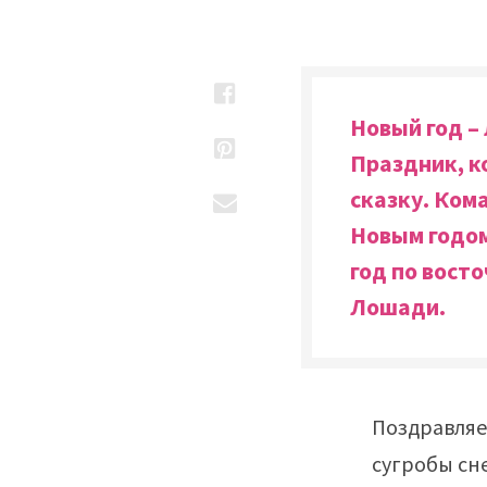
Новый год –
Праздник, к
сказку. Ком
Новым годом
год по вост
Лошади
.
Поздравляе
сугробы сн