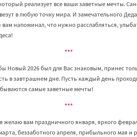
 который реализует все ваши заветные мечты. Сан
везут в любую точку мира. И замечательного Деда
 вам напоминал, что нужно расслабляться, улыба
деса!
***
бы Новый 2026 был для Вас знаковым, принес тол
сть в завтрашнем дне. Пусть каждый день проход
сбываются самые заветные мечты!
***
 я желаю вам праздничного января, яркого феврал
марта, беззаботного апреля, прибыльного мая и 