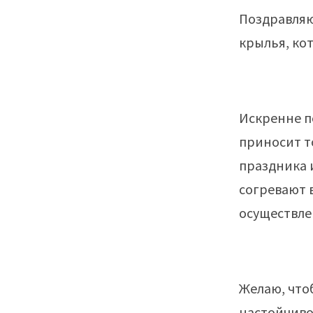
Поздравляю
крылья, ко
Искренне п
приносит т
праздника и
согревают 
осуществле
Желаю, что
настойчиво